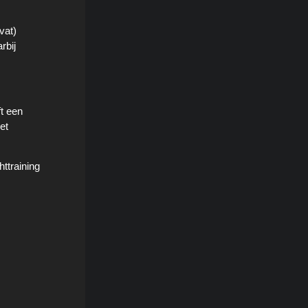
vat)
rbij
ft een
et
ttraining