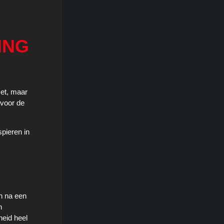
ING
zet, maar
 voor de
spieren in
n na een
n
heid heel