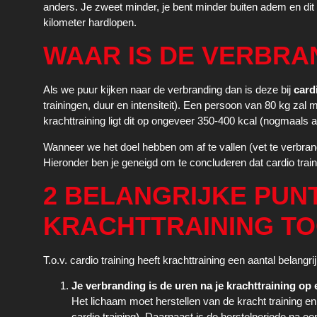
anders. Je zweet minder, je bent minder buiten adem en di
kilometer hardlopen.
WAAR IS DE VERBRA
Als we puur kijken naar de verbranding dan is deze bij
card
trainingen, duur en intensiteit). Een persoon van 80 kg zal 
krachttraining ligt dit op ongeveer 350-400 kcal (nogmaals a
Wanneer we het doel hebben om af te vallen (vet te verbrand
Hieronder ben je geneigd om te concluderen dat cardio traini
2 BELANGRIJKE PU
KRACHTTRAINING TO
T.o.v. cardio training heeft krachttraining een aantal belangr
Je verbranding is de uren na je krachttraining op
Het lichaam moet herstellen van de kracht training en
cardio training). Daarnaast is de herstelperiode na een