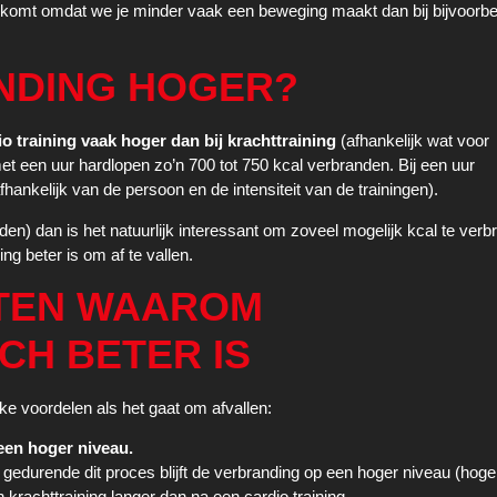
t komt omdat we je minder vaak een beweging maakt dan bij bijvoorbe
NDING HOGER?
io training vaak hoger dan bij krachttraining
(afhankelijk wat voor
met een uur hardlopen zo’n 700 tot 750 kcal verbranden. Bij een uur
fhankelijk van de persoon en de intensiteit van de trainingen).
en) dan is het natuurlijk interessant om zoveel mogelijk kcal te verb
ng beter is om af te vallen.
NTEN WAAROM
CH BETER IS
ijke voordelen als het gaat om afvallen:
 een hoger niveau.
 gedurende dit proces blijft de verbranding op een hoger niveau (hoger
 krachttraining langer dan na een cardio training.