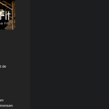
at de
 om
m mensen