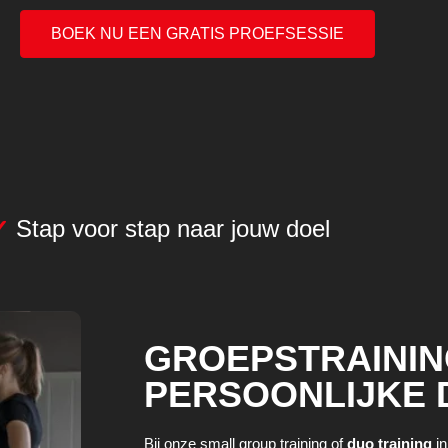
BOEK NU EEN GRATIS PROEFSESSIE
✓
Stap voor stap naar jouw doel
GROEPSTRAININ
PERSOONLIJKE 
Bij onze small group training of
duo training
in