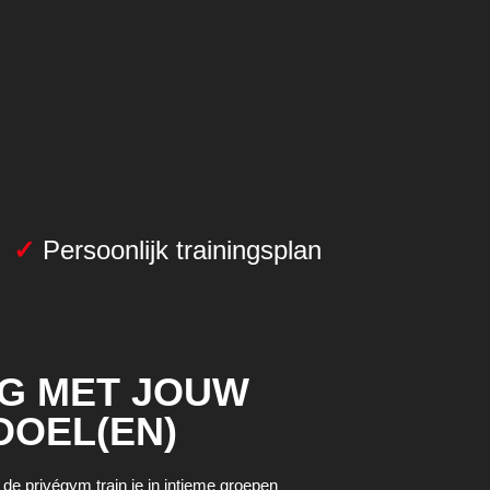
✓
Persoonlijk trainingsplan
G MET JOUW
DOEL(EN)
 de privégym train je in intieme groepen