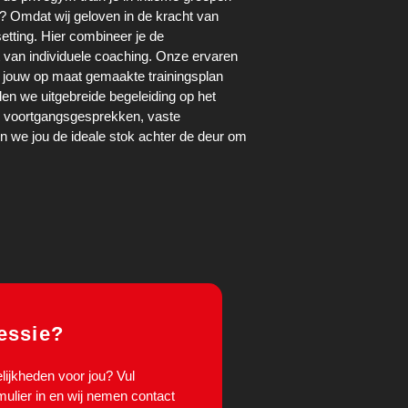
 Omdat wij geloven in de kracht van
etting. Hier combineer je de
van individuele coaching. Onze ervaren
je jouw op maat gemaakte trainingsplan
ieden we uitgebreide begeleiding op het
se voortgangsgesprekken, vaste
en we jou de ideale stok achter de deur om
essie?
ijkheden voor jou? Vul
ulier in en wij nemen contact