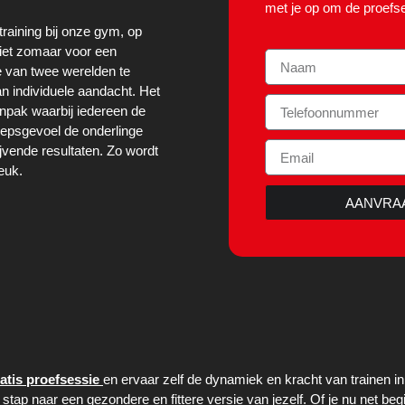
met je op om de proefse
raining bij onze gym, op
niet zomaar voor een
e van twee werelden te
n individuele aandacht. Het
anpak waarbij iedereen de
roepsgevoel de onderlinge
ijvende resultaten. Zo wordt
leuk.
AANVRA
atis proefsessie
en ervaar zelf de dynamiek en kracht van trainen i
tap naar een gezondere en fittere versie van jezelf. Of je nu net begint 