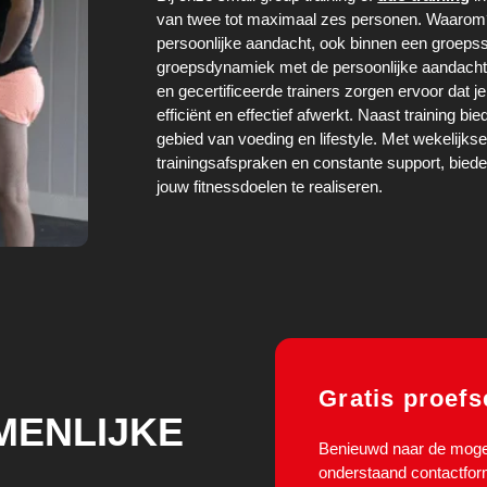
van twee tot maximaal zes personen. Waarom?
persoonlijke aandacht, ook binnen een groepss
groepsdynamiek met de persoonlijke aandacht 
en gecertificeerde trainers zorgen ervoor dat 
efficiënt en effectief afwerkt. Naast training b
gebied van voeding en lifestyle. Met wekelijk
trainingsafspraken en constante support, bied
jouw fitnessdoelen te realiseren.
Gratis proefs
MENLIJKE
Benieuwd naar de mogel
onderstaand contactform