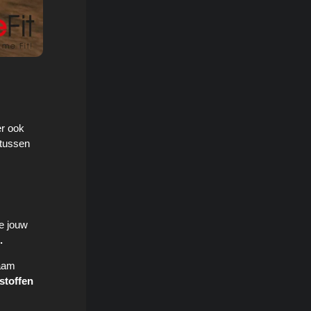
er ook
 tussen
ie jouw
.
haam
stoffen