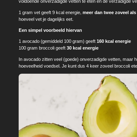
voldoende onverzadigde vetten te eten en de verzadigde ve
1 gram vet geeft 9 kcal energie,
meer dan twee zoveel als
hoeveel vet je dagelijks eet.
Een simpel voorbeeld hiervan
1 avocado (gemiddeld 100 gram) geeft
160 kcal energie
100 gram broccoli geeft
30 kcal energie
In avocado zitten veel (goede) onverzadigde vetten, maar het 
hoeveelheid voedsel. Je kunt dus 4 keer zoveel broccoli et