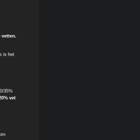
 vetten.
s is het
 30/35%
 20% vet
 om